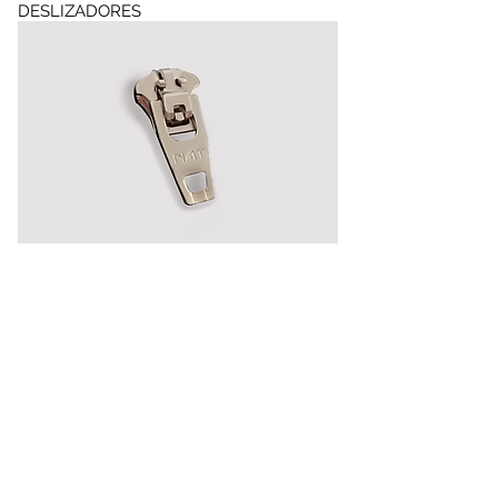
DESLIZADORES
Metálicos
CIERRES AUTOMÁTICOS NATIONAL S.A. DE C.V.
Paraíso
1681, Col. del Fresno, 44900