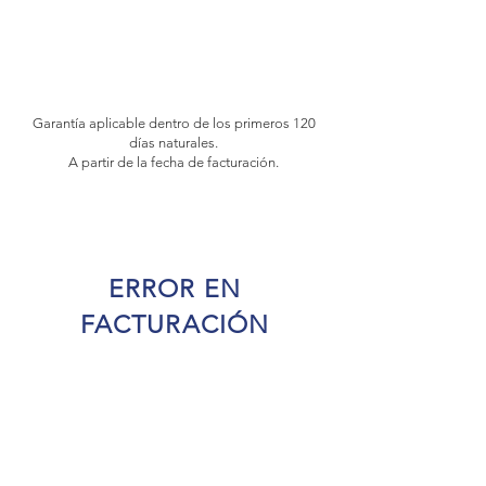
Garantía aplicable dentro de los primeros 120
días naturales.
A partir de la fecha de facturación.
ERROR EN
FACTURACIÓN
Reporte el error y número de factura a su asesor
de ventas