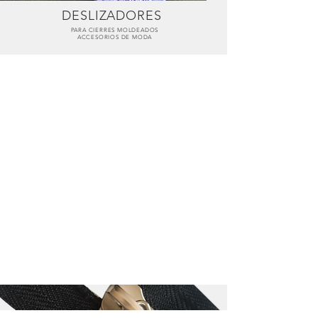
DESLIZADORES
PARA CIERRES MOLDEADOS
ACCESORIOS DE MODA
Lengua Larga 5.0 mm
Sin
Seguro
DE5.0NLAsa32NATZAMM