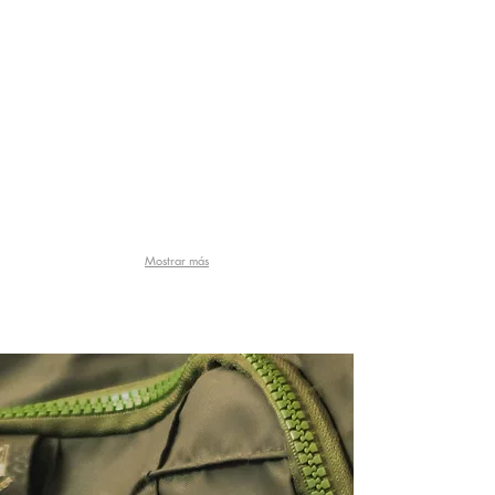
Poliéster Espiral 7.0 mm
Metalizado
Oro
CSCC7.0POLPY15.5E
Mostrar más