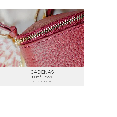
CADENAS
METÁLICOS
ACCESORIOS MODA
Latón 5.0 mm
CMCC5.0LATPY14.5T